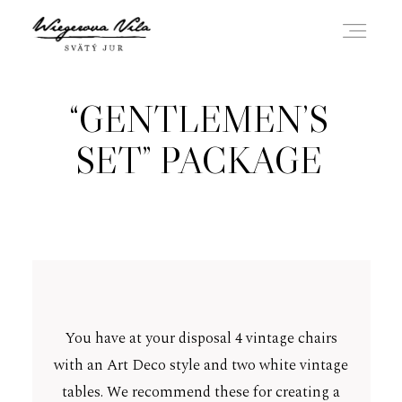
SK
EN
“GENTLEMEN’S
ABOUT US
SET” PACKAGE
WEDDINGS
EVENTS AND CELEBRATIONS
VIDEO
You have at your disposal 4 vintage chairs
with an Art Deco style and two white vintage
GALLERY
tables. We recommend these for creating a