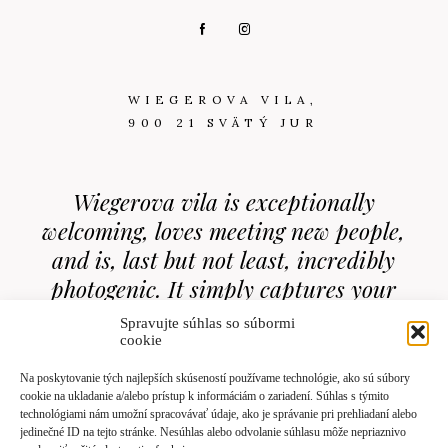
WIEGEROVA VILA,
900 21 SVÄTÝ JUR
Wiegerova vila is exceptionally
welcoming, loves meeting new people,
and is, last but not least, incredibly
photogenic. It simply captures your
heart from the very first moment.
Spravujte súhlas so súbormi
cookie
Na poskytovanie tých najlepších skúseností používame technológie, ako sú súbory
VIRTUAL 3D TOUR
cookie na ukladanie a/alebo prístup k informáciám o zariadení. Súhlas s týmito
technológiami nám umožní spracovávať údaje, ako je správanie pri prehliadaní alebo
jedinečné ID na tejto stránke. Nesúhlas alebo odvolanie súhlasu môže nepriaznivo