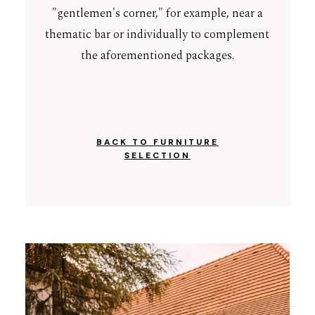
"gentlemen's corner," for example, near a
thematic bar or individually to complement
FAQ
the aforementioned packages.
PRICE LIST AND RESERVATIONS
BACK TO FURNITURE
EN
SELECTION