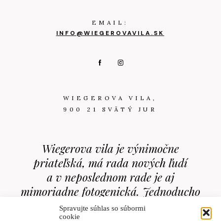
EMAIL:
INFO@WIEGEROVAVILA.SK
WIEGEROVA VILA,
900 21 SVÄTÝ JUR
Wiegerova vila je výnimočne
priateľská, má rada nových ľudí
a v neposlednom rade je aj
mimoriadne fotogenická. Jednoducho
Vás od prvého momentu chytí za
Spravujte súhlas so súbormi
srdce.
cookie