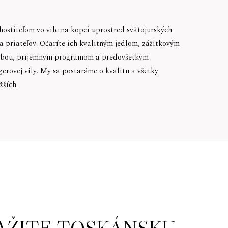
 hostiteľom vo vile na kopci uprostred svätojurských
 a priateľov. Očaríte ich kvalitným jedlom, zážitkovým
dobou, príjemným programom a predovšetkým
rovej vily. My sa postaráme o kvalitu a všetky
žších.
AŽITE TOSKÁNSKU