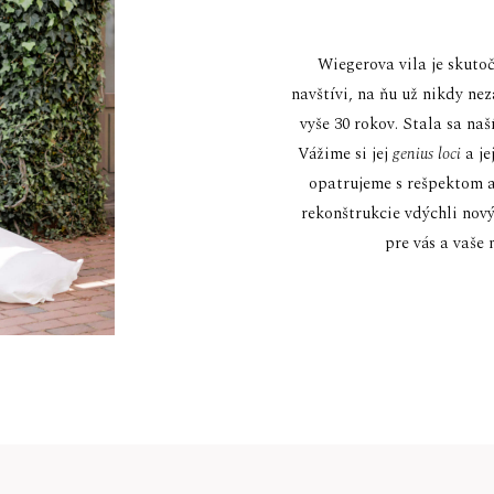
Wiegerova vila je skuto
navštívi, na ňu už nikdy ne
vyše 30 rokov. Stala sa na
Vážime si jej
genius loci
a je
opatrujeme s rešpektom a
rekonštrukcie vdýchli nový
pre vás a vaše