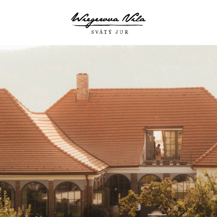
O NÁS
SVADBY
EVENTY A OSLAVY
VIDEO
GALÉRIA
FAQ