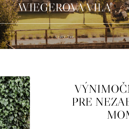
WIEGEROVA VILA
CENNÍK A REZERVÁCIE
SK
Svätý Jur
VÝNIMOČ
PRE NEZ
MO