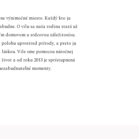
čne výnimočné miesto. Každý kto ju
zabudne. O vilu sa naša rodina stará už
ším domovom a srdcovou záležitosťou.
j polohu uprostred prírody, a preto ju
 láskou. Vile sme pomocou náročnej
 život a od roku 2013 je sprístupnená
 nezabudnuteľné momenty.