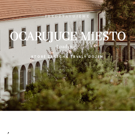
PREDSTAVUJEME
OČARUJÚCE MIESTO
KTORÉ ZANECHÁ TRVALÝ DOJEM