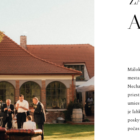
Málok
mesta
Necha
pries
umies
je ľa
posky
počas