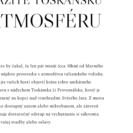
ATMOSFÉRU
to by čakal, že len pár minút (cca 10km) od hlavného
 nájdete prostredie s atmosférou talianskeho vidieka.
jte vašich hostí objaviť krásu tohto unikátneho
toru s nádychom Toskánska či Provensálska, ktorý je
tnený na kopci nad vinohradmi Svätého Jura. Z mesta
hko dostupný autom alebo mikrobusom, ale zároveň
tuje dostatočný odstup na vychutnanie si súkromia
 vašej svadby alebo oslavy.