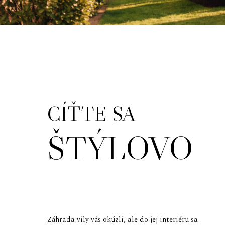
CÍŤTE SA
ŠTÝLOVO
Záhrada vily vás okúzli, ale do jej interiéru sa